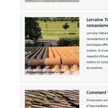
Lorraine T
remaniemen
Lorraine Toitur
remaniement de 
techniques effi
maison. Et si vo
capacité d’étanc
mettre en conta
les environs.
Comment t
Si vous avez un 
d’intermédiaires