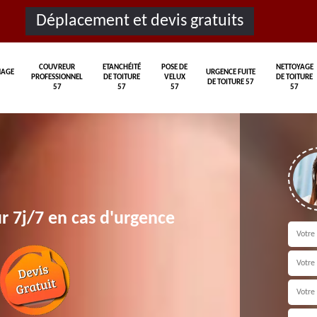
Déplacement et devis gratuits
COUVREUR
ETANCHÉITÉ
POSE DE
NETTOYAGE
AGE
URGENCE FUITE
PROFESSIONNEL
DE TOITURE
VELUX
DE TOITURE
DE TOITURE 57
57
57
57
57
r 7j/7 en cas d'urgence