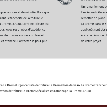
Un remaniement de t
précautions et de minutie. Pour que
l’ancienne toiture a
urant l’étanchéité de la toiture le
remettre en place. 
La Breme, 57350, Lorraine Toiture est
La Breme dans le 57
us. Avec ses années d’expérience,
appliqués sont des
alité. Il vous assurera un travail
étanche. Pour de pl
e et étanche. Contactez-le pour plus
de votre projet
ure La Breme
Urgence fuite de toiture La Breme
Pose de velux La Breme
Etanchéit
ation de toiture La Breme
Spécialiste en ramonage La Breme 57350