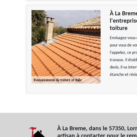
À La Breme
l'entrepri
toiture
Envisagez-vous 
pour vous de vou
l’appelez, ce pr
travaux. Il étab
devis, il va int
étanche et rési
À La Breme, dans le 57350, Lorr
artisan à contacter pour le re