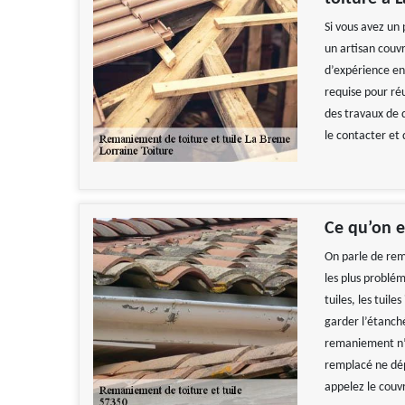
Si vous avez un 
un artisan couv
d’expérience en
requise pour ré
des travaux de q
le contacter et
Ce qu’on 
On parle de rem
les plus problém
tuiles, les tuil
garder l’étanché
remaniement n’
remplacé ne dép
appelez le couv