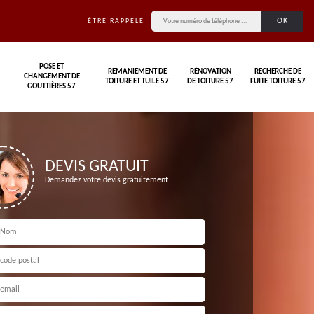
ÊTRE RAPPELÉ
POSE ET
REMANIEMENT DE
RÉNOVATION
RECHERCHE DE
CHANGEMENT DE
TOITURE ET TUILE 57
DE TOITURE 57
FUITE TOITURE 57
GOUTTIÈRES 57
DEVIS GRATUIT
Demandez votre devis gratuitement