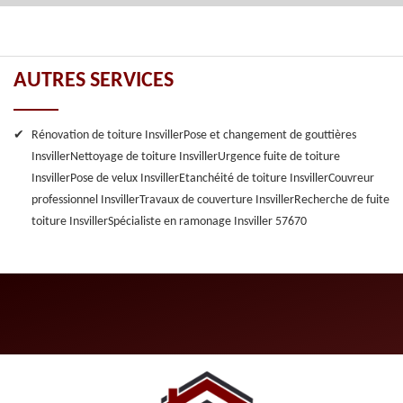
AUTRES SERVICES
Rénovation de toiture Insviller
Pose et changement de gouttières
Insviller
Nettoyage de toiture Insviller
Urgence fuite de toiture
Insviller
Pose de velux Insviller
Etanchéité de toiture Insviller
Couvreur
professionnel Insviller
Travaux de couverture Insviller
Recherche de fuite
toiture Insviller
Spécialiste en ramonage Insviller 57670