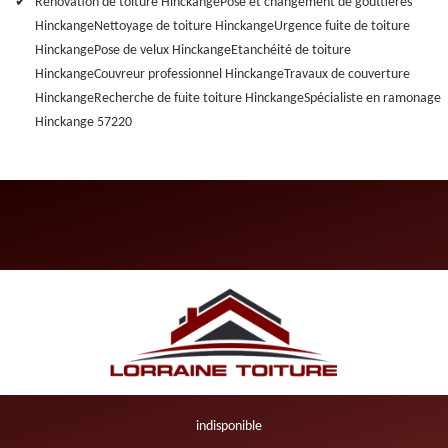
Rénovation de toiture Hinckange
Pose et changement de gouttières
Hinckange
Nettoyage de toiture Hinckange
Urgence fuite de toiture
Hinckange
Pose de velux Hinckange
Etanchéité de toiture
Hinckange
Couvreur professionnel Hinckange
Travaux de couverture
Hinckange
Recherche de fuite toiture Hinckange
Spécialiste en ramonage
Hinckange 57220
indisponible