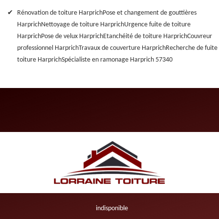
Rénovation de toiture Harprich
Pose et changement de gouttières
Harprich
Nettoyage de toiture Harprich
Urgence fuite de toiture
Harprich
Pose de velux Harprich
Etanchéité de toiture Harprich
Couvreur
professionnel Harprich
Travaux de couverture Harprich
Recherche de fuite
toiture Harprich
Spécialiste en ramonage Harprich 57340
indisponible