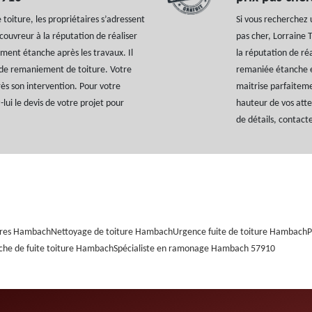
toiture, les propriétaires s’adressent
Si vous recherchez 
 couvreur à la réputation de réaliser
pas cher, Lorraine 
ement étanche après les travaux. Il
la réputation de ré
 de remaniement de toiture. Votre
remaniée étanche et
s son intervention. Pour votre
maitrise parfaiteme
lui le devis de votre projet pour
hauteur de vos atten
de détails, contact
ères Hambach
Nettoyage de toiture Hambach
Urgence fuite de toiture Hambach
P
che de fuite toiture Hambach
Spécialiste en ramonage Hambach 57910