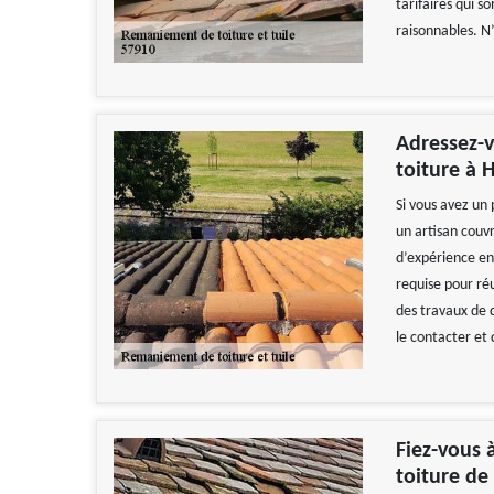
tarifaires qui s
raisonnables. N’
Adressez-
toiture à
Si vous avez un 
un artisan couv
d’expérience en
requise pour ré
des travaux de q
le contacter et
Fiez-vous 
toiture de