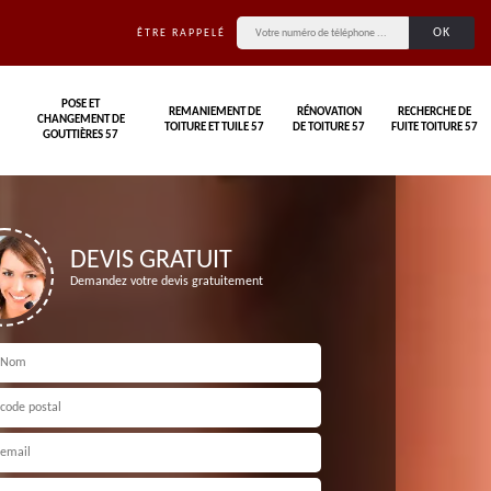
ÊTRE RAPPELÉ
POSE ET
REMANIEMENT DE
RÉNOVATION
RECHERCHE DE
CHANGEMENT DE
TOITURE ET TUILE 57
DE TOITURE 57
FUITE TOITURE 57
GOUTTIÈRES 57
DEVIS GRATUIT
Demandez votre devis gratuitement