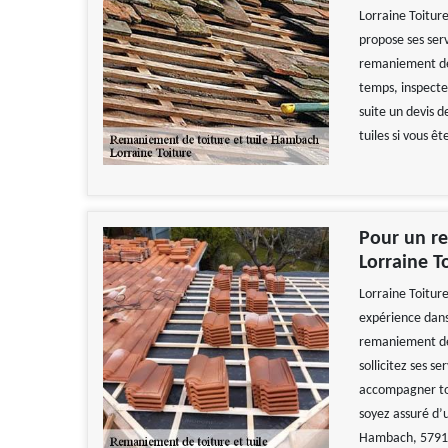
Lorraine Toiture
propose ses ser
remaniement de t
temps, inspecter
suite un devis 
tuiles si vous 
Pour un re
Lorraine 
Lorraine Toitur
expérience dans
remaniement de t
sollicitez ses se
accompagner tou
soyez assuré d’u
Hambach, 5791