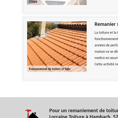
Remanier s
La toiture et la
fonctionnement 
années de perfor
maison va se dég
mettre en œuvre
Cette activité 
Pour un remaniement de toitur
Lorraine Toiture à Hambach, 5