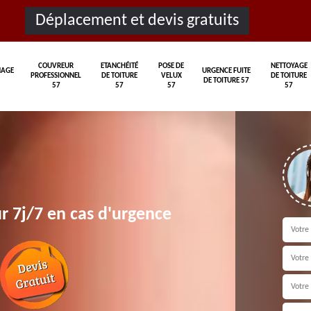
Déplacement et devis gratuits
COUVREUR
ETANCHÉITÉ
POSE DE
NETTOYAGE
AGE
URGENCE FUITE
PROFESSIONNEL
DE TOITURE
VELUX
DE TOITURE
DE TOITURE 57
57
57
57
57
r 7j/7 en cas d'urgence