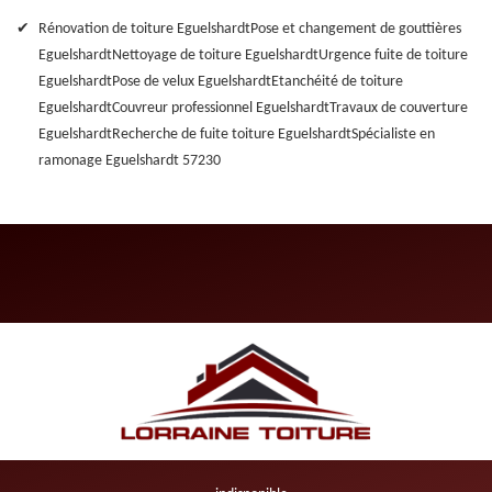
Rénovation de toiture Eguelshardt
Pose et changement de gouttières
Eguelshardt
Nettoyage de toiture Eguelshardt
Urgence fuite de toiture
Eguelshardt
Pose de velux Eguelshardt
Etanchéité de toiture
Eguelshardt
Couvreur professionnel Eguelshardt
Travaux de couverture
Eguelshardt
Recherche de fuite toiture Eguelshardt
Spécialiste en
ramonage Eguelshardt 57230