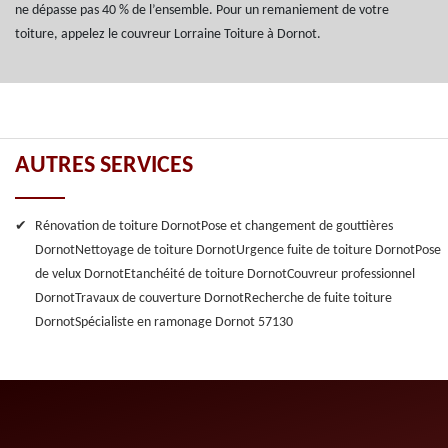
ne dépasse pas 40 % de l’ensemble. Pour un remaniement de votre
toiture, appelez le couvreur Lorraine Toiture à Dornot.
AUTRES SERVICES
Rénovation de toiture Dornot
Pose et changement de gouttières
Dornot
Nettoyage de toiture Dornot
Urgence fuite de toiture Dornot
Pose
de velux Dornot
Etanchéité de toiture Dornot
Couvreur professionnel
Dornot
Travaux de couverture Dornot
Recherche de fuite toiture
Dornot
Spécialiste en ramonage Dornot 57130