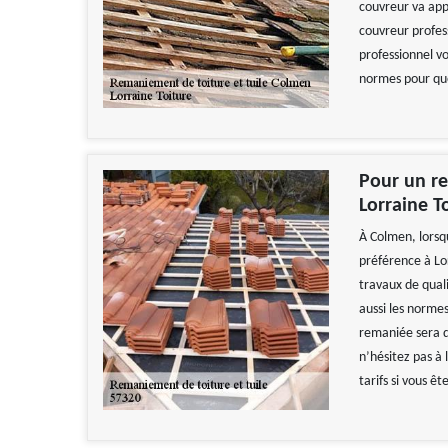
couvreur va app
couvreur profes
professionnel vo
normes pour que 
Pour un re
Lorraine T
À Colmen, lorsqu
préférence à Lor
travaux de quali
aussi les norme
remaniée sera d
n’hésitez pas à 
tarifs si vous ê