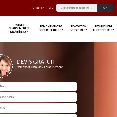
ÊTRE RAPPELÉ
POSE ET
REMANIEMENT DE
RÉNOVATION
RECHERCHE DE
CHANGEMENT DE
TOITURE ET TUILE 57
DE TOITURE 57
FUITE TOITURE 57
GOUTTIÈRES 57
DEVIS GRATUIT
Demandez votre devis gratuitement