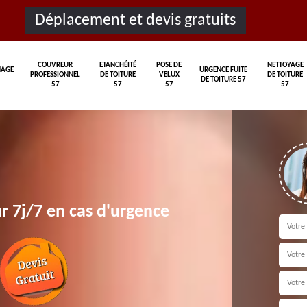
Déplacement et devis gratuits
COUVREUR
ETANCHÉITÉ
POSE DE
NETTOYAGE
AGE
URGENCE FUITE
PROFESSIONNEL
DE TOITURE
VELUX
DE TOITURE
DE TOITURE 57
57
57
57
57
r 7j/7 en cas d'urgence