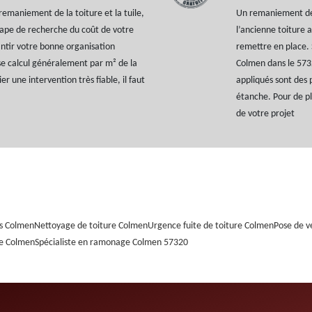
 remaniement de la toiture et la tuile,
Un remaniement de t
ape de recherche du coût de votre
l’ancienne toiture a
ntir votre bonne organisation
remettre en place. 
se calcul généralement par m² de la
Colmen dans le 5732
er une intervention très fiable, il faut
appliqués sont des
étanche. Pour de pl
de votre projet
es Colmen
Nettoyage de toiture Colmen
Urgence fuite de toiture Colmen
Pose de v
re Colmen
Spécialiste en ramonage Colmen 57320