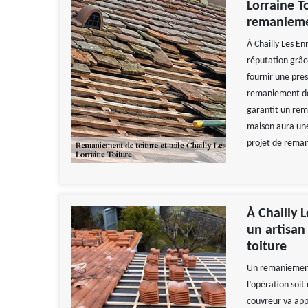
Lorraine T
remaniemen
À Chailly Les En
réputation grâce
fournir une pres
remaniement de 
garantit un rem
maison aura une 
projet de reman
À Chailly 
un artisan
toiture
Un remaniement 
l’opération soit 
couvreur va appo