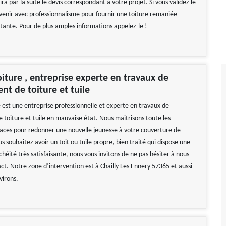
lira par la suite le devis correspondant à votre projet. Si vous validez le
ervenir avec professionnalisme pour fournir une toiture remaniée
stante. Pour de plus amples informations appelez-le !
oiture , entreprise experte en travaux de
t de toiture et tuile
e est une entreprise professionnelle et experte en travaux de
toiture et tuile en mauvaise état. Nous maitrisons toute les
caces pour redonner une nouvelle jeunesse à votre couverture de
us souhaitez avoir un toit ou tuile propre, bien traité qui dispose une
héité très satisfaisante, nous vous invitons de ne pas hésiter à nous
ct. Notre zone d’intervention est à Chailly Les Ennery 57365 et aussi
virons.