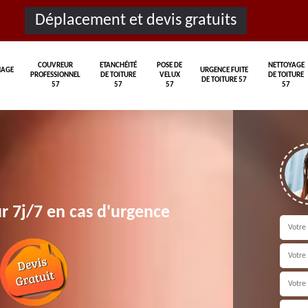
Déplacement et devis gratuits
COUVREUR
ETANCHÉITÉ
POSE DE
NETTOYAGE
AGE
URGENCE FUITE
PROFESSIONNEL
DE TOITURE
VELUX
DE TOITURE
DE TOITURE 57
57
57
57
57
r 7j/7 en cas d'urgence