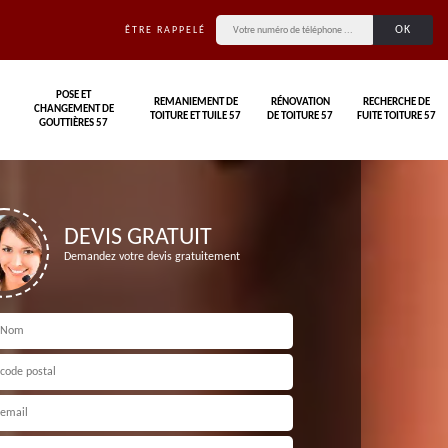
ÊTRE RAPPELÉ
POSE ET
REMANIEMENT DE
RÉNOVATION
RECHERCHE DE
CHANGEMENT DE
TOITURE ET TUILE 57
DE TOITURE 57
FUITE TOITURE 57
GOUTTIÈRES 57
DEVIS GRATUIT
Demandez votre devis gratuitement