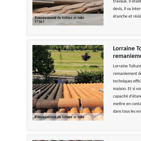
travaux. Il étab
devis, il va int
étanche et rési
Lorraine T
remaniemen
Lorraine Toitur
remaniement de 
techniques effi
maison. Et si vo
capacité d’étanc
mettre en conta
dans tous les en