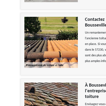
Contactez 
Boussevill
Un remaniement 
l’ancienne toitu
en place. Si vou
dans le 57230, v
sont des plus a
plus amples inf
À Boussevi
l'entrepri
toiture
Envisagez-vous 