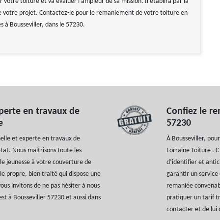
 votre toiture et va évaluer l’ampleur de sa mission. Il établira par la
de votre projet. Contactez-le pour le remaniement de votre toiture en
tes à Bousseviller, dans le 57230.
xperte en travaux de
Confiez le r
e
57230
nelle et experte en travaux de
À Bousseviller, pou
tat. Nous maitrisons toute les
Lorraine Toiture . 
le jeunesse à votre couverture de
d’identifier et antic
ile propre, bien traité qui dispose une
garantir un service 
vous invitons de ne pas hésiter à nous
remaniée convenable
st à Bousseviller 57230 et aussi dans
pratiquer un tarif t
contacter et de lu