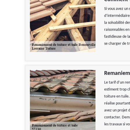
Si vous avez un 
d’intermédiaires
la solvabilité de
raisonnables en 
fastidieuse de l
se charger de t
Remaniemen
Le tarif d’un r
estiment trop c
toiture en tuile
réalise pourtant
avez un projet 
contacter. Deman
les travaux si v