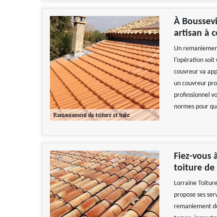
À Boussevi
artisan à 
Un remaniement 
l’opération soit 
couvreur va appo
un couvreur pro
professionnel vo
normes pour que 
Fiez-vous 
toiture de
Lorraine Toiture
propose ses serv
remaniement de t