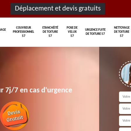
Déplacement et devis gratuits
COUVREUR
ETANCHÉITÉ
POSE DE
NETTOYAGE
AGE
URGENCE FUITE
PROFESSIONNEL
DE TOITURE
VELUX
DE TOITURE
DE TOITURE 57
57
57
57
57
r 7j/7 en cas d'urgence