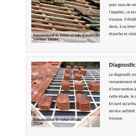
pour vous de vou
l’appelez, ce pr
travaux. Il étab
devis, il va int
étanche et rési
Diagnostic
Le diagnostic es
remaniement de l
d’intervention 
cette étude, le 
En tant qu’arti
service satisfai
travaux.