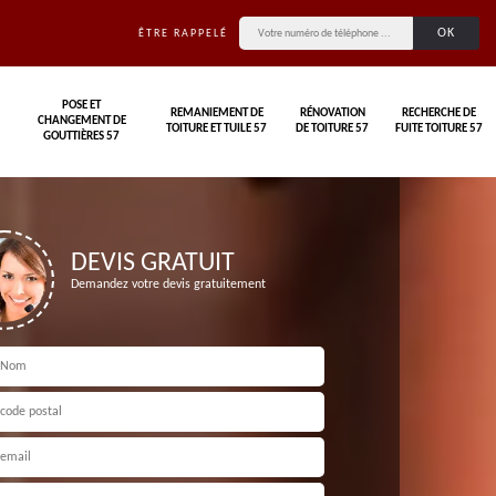
ÊTRE RAPPELÉ
POSE ET
REMANIEMENT DE
RÉNOVATION
RECHERCHE DE
CHANGEMENT DE
TOITURE ET TUILE 57
DE TOITURE 57
FUITE TOITURE 57
GOUTTIÈRES 57
DEVIS GRATUIT
Demandez votre devis gratuitement