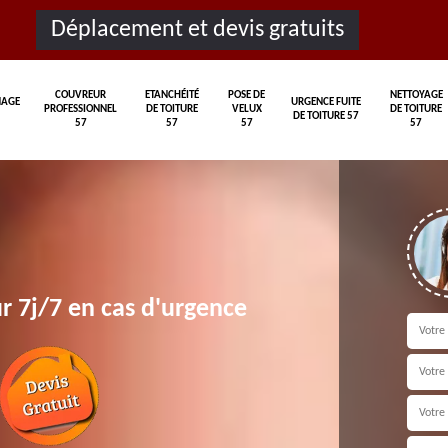
Déplacement et devis gratuits
COUVREUR
ETANCHÉITÉ
POSE DE
NETTOYAGE
AGE
URGENCE FUITE
PROFESSIONNEL
DE TOITURE
VELUX
DE TOITURE
DE TOITURE 57
57
57
57
57
r 7j/7 en cas d'urgence