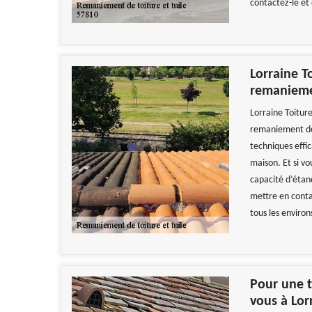
contactez-le et
Lorraine T
remaniemen
Lorraine Toitur
remaniement de 
techniques effi
maison. Et si vo
capacité d’étanc
mettre en conta
tous les environ
Pour une t
vous à Lor