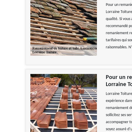
Pour un remanie
Lorraine Toiture
qualité. Si vous
recommandé pour
remaniement resp
tarifaires qui s
raisonnables. N’
Pour un re
Lorraine T
Lorraine Toitur
expérience dans
remaniement de t
sollicitez ses se
accompagner tou
soyez assuré d’u