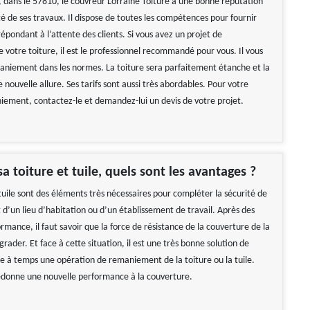
 dans le 57810, le couvreur Lorraine Toiture à une bonne réputation
té de ses travaux. Il dispose de toutes les compétences pour fournir
épondant à l’attente des clients. Si vous avez un projet de
votre toiture, il est le professionnel recommandé pour vous. Il vous
aniement dans les normes. La toiture sera parfaitement étanche et la
nouvelle allure. Ses tarifs sont aussi très abordables. Pour votre
iement, contactez-le et demandez-lui un devis de votre projet.
a toiture et tuile, quels sont les avantages ?
 tuile sont des éléments très nécessaires pour compléter la sécurité de
d’un lieu d’habitation ou d’un établissement de travail. Après des
mance, il faut savoir que la force de résistance de la couverture de la
rader. Et face à cette situation, il est une très bonne solution de
 à temps une opération de remaniement de la toiture ou la tuile.
redonne une nouvelle performance à la couverture.