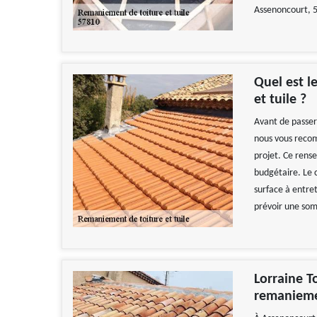
Assenoncourt, 
Quel est l
et tuile ?
Avant de passer 
nous vous recom
projet. Ce rens
budgétaire. Le 
surface à entret
prévoir une som
Lorraine T
remanieme