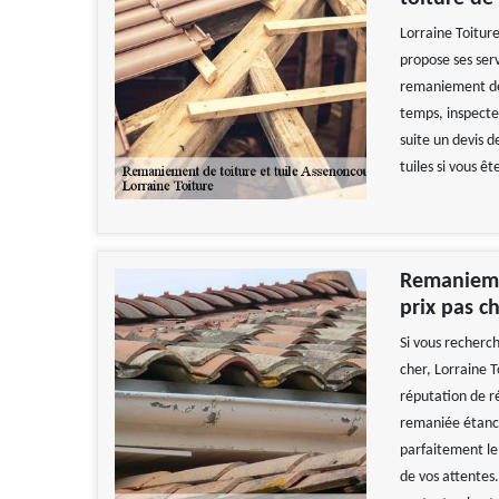
Lorraine Toiture
propose ses ser
remaniement de t
temps, inspecter
suite un devis 
tuiles si vous ê
Remaniemen
prix pas c
Si vous recherch
cher, Lorraine 
réputation de r
remaniée étanch
parfaitement le
de vos attentes.