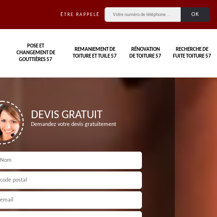
ÊTRE RAPPELÉ
POSE ET
REMANIEMENT DE
RÉNOVATION
RECHERCHE DE
CHANGEMENT DE
TOITURE ET TUILE 57
DE TOITURE 57
FUITE TOITURE 57
GOUTTIÈRES 57
DEVIS GRATUIT
Demandez votre devis gratuitement