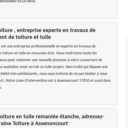
 demandez-lui un devis.
oiture , entreprise experte en travaux de
t de toiture et tuile
e est une entreprise professionnelle et experte en travaux de
toiture et tuile en mauvaise état. Nous maitrisons toute les
caces pour redonner une nouvelle jeunesse à votre couverture de
us souhaitez avoir un toit ou tuile propre, bien traité qui dispose une
héité très satisfaisante, nous vous invitons de ne pas hésiter à nous
ct. Notre zone d’intervention est à Assenoncourt 57810 et aussi dans
s.
oiture en tuile remaniée étanche, adressez-
raine Toiture à Assenoncourt