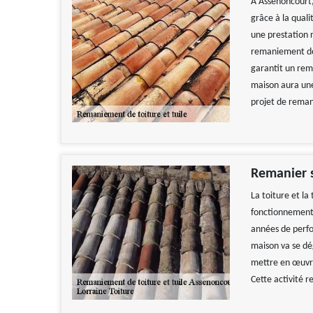
À Assenoncourt,
grâce à la quali
une prestation r
remaniement de 
garantit un rem
maison aura une 
projet de reman
Remanier s
La toiture et la
fonctionnement 
années de perfor
maison va se dég
mettre en œuvre
Cette activité 