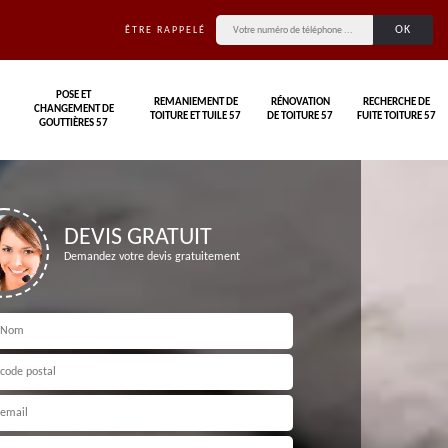
ÊTRE RAPPELÉ
POSE ET
REMANIEMENT DE
RÉNOVATION
RECHERCHE DE
CHANGEMENT DE
TOITURE ET TUILE 57
DE TOITURE 57
FUITE TOITURE 57
GOUTTIÈRES 57
DEVIS GRATUIT
Demandez votre devis gratuitement