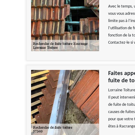
Avec le temps, 
vous vous adress
limite pas à l’i
l’utilisation d
fonction de la t
Contactez-le si
Faites app
fuite de t
Lorraine Toitur
Il peut interven
de fuite de toit
causes de fuites
pour que votre t
êtes à Racrang