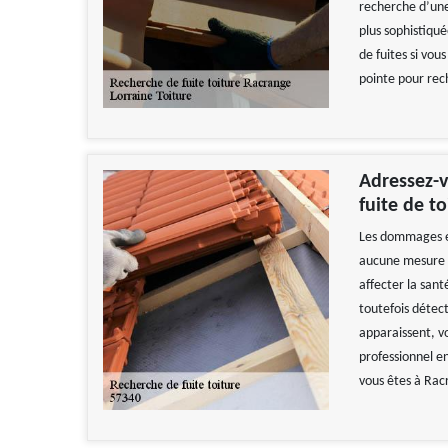
recherche d’une 
plus sophistiqué
de fuites si vou
pointe pour rech
Adressez-v
fuite de t
Les dommages en
aucune mesure n’
affecter la sant
toutefois détect
apparaissent, v
professionnel e
vous êtes à Rac