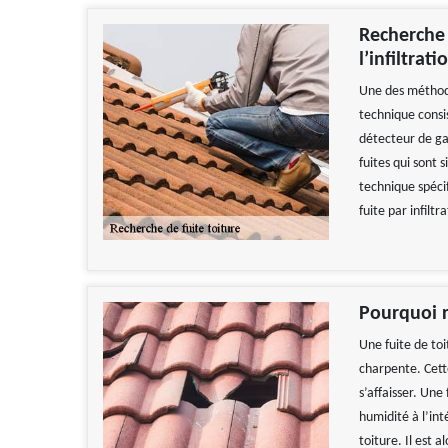
Recherche 
l’infiltrat
Une des méthodes
technique consis
détecteur de gaz
fuites qui sont 
technique spéci
fuite par infilt
Pourquoi r
Une fuite de toi
charpente. Cett
s’affaisser. Un
humidité à l’int
toiture. Il est 