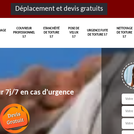
Déplacement et devis gratuits
COUVREUR
ETANCHÉITÉ
POSE DE
NETTOYAGE
AGE
URGENCE FUITE
PROFESSIONNEL
DE TOITURE
VELUX
DE TOITURE
DE TOITURE 57
57
57
57
57
r 7j/7 en cas d'urgence