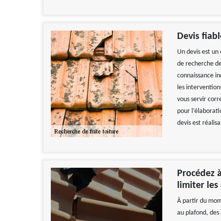
Devis fiab
Un devis est un
de recherche de 
connaissance in
les interventio
vous servir corr
pour l’élaborati
devis est réali
Procédez à
limiter les
À partir du mom
au plafond, des a