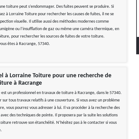
une toiture peut s’endommager. Des fuites peuvent se produire. Si
ez à Lorraine Toiture pour rechercher les causes de fuites, il ne se
nspection visuelle. Il utilise aussi des méthodes modernes comme
e fumigène ou l’insufflation de gaz ou même une caméra thermique, en
oiture, pour rechercher les sources de fuites de votre toiture.
 vous êtes à Racrange, 57340.
el à Lorraine Toiture pour une recherche de
oiture à Racrange
e est un professionnel en travaux de toiture à Racrange, dans le 57340.
ir sur tous travaux relatifs à une couverture. Si vous avez un problème
ure, vous pourrez vous adresser à lui. Il va procéder à la recherche des
 avec des techniques de pointe. Il proposera par la suite les solutions
oiture retrouve son étanchéité. N’hésitez pas à le contacter si vous
e.