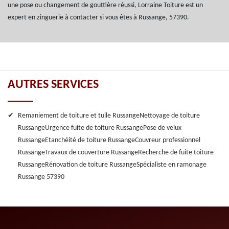
une pose ou changement de gouttière réussi, Lorraine Toiture est un
expert en zinguerie à contacter si vous êtes à Russange, 57390.
AUTRES SERVICES
Remaniement de toiture et tuile Russange
Nettoyage de toiture
Russange
Urgence fuite de toiture Russange
Pose de velux
Russange
Etanchéité de toiture Russange
Couvreur professionnel
Russange
Travaux de couverture Russange
Recherche de fuite toiture
Russange
Rénovation de toiture Russange
Spécialiste en ramonage
Russange 57390