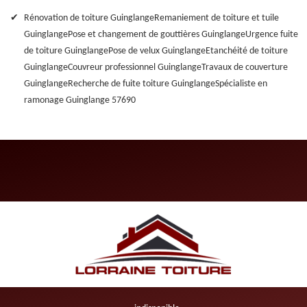
Rénovation de toiture Guinglange
Remaniement de toiture et tuile
Guinglange
Pose et changement de gouttières Guinglange
Urgence fuite
de toiture Guinglange
Pose de velux Guinglange
Etanchéité de toiture
Guinglange
Couvreur professionnel Guinglange
Travaux de couverture
Guinglange
Recherche de fuite toiture Guinglange
Spécialiste en
ramonage Guinglange 57690