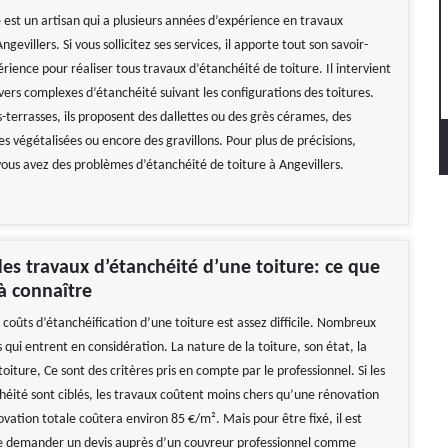
 est un artisan qui a plusieurs années d’expérience en travaux
gevillers. Si vous sollicitez ses services, il apporte tout son savoir-
érience pour réaliser tous travaux d’étanchéité de toiture. Il intervient
ivers complexes d’étanchéité suivant les configurations des toitures.
s-terrasses, ils proposent des dallettes ou des grès cérames, des
es végétalisées ou encore des gravillons. Pour plus de précisions,
vous avez des problèmes d’étanchéité de toiture à Angevillers.
des travaux d’étanchéité d’une toiture: ce que
à connaître
 coûts d’étanchéification d’une toiture est assez difficile. Nombreux
s qui entrent en considération. La nature de la toiture, son état, la
 toiture, Ce sont des critères pris en compte par le professionnel. Si les
héité sont ciblés, les travaux coûtent moins chers qu’une rénovation
vation totale coûtera environ 85 €/m². Mais pour être fixé, il est
demander un devis auprès d’un couvreur professionnel comme