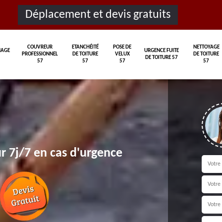
Déplacement et devis gratuits
COUVREUR
ETANCHÉITÉ
POSE DE
NETTOYAGE
AGE
URGENCE FUITE
PROFESSIONNEL
DE TOITURE
VELUX
DE TOITURE
DE TOITURE 57
57
57
57
57
r 7j/7 en cas d'urgence