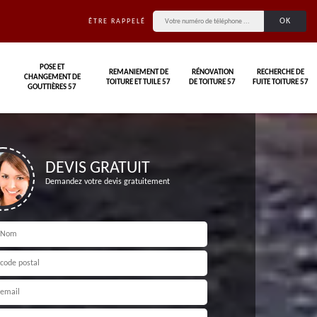
ÊTRE RAPPELÉ
POSE ET
REMANIEMENT DE
RÉNOVATION
RECHERCHE DE
CHANGEMENT DE
TOITURE ET TUILE 57
DE TOITURE 57
FUITE TOITURE 57
GOUTTIÈRES 57
DEVIS GRATUIT
Demandez votre devis gratuitement