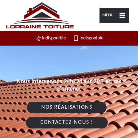
MENU
indisponible
indisponible
Nous intervenons 24h/24 sur 7j/7 en cas
d'urgence
NOS RÉALISATIONS
CONTACTEZ-NOUS !