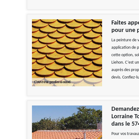
Faites app
pour une p
La peinture de v
application de p
cette option, so
Liehon. C’est u
auprès des propr
devis. Confiez-l
Demandez l
Lorraine T
dans le 5
Pour vos travaux