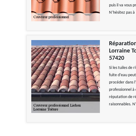
puis il va vous 
N’hésitez pas à 
Réparation
Lorraine T
57420
Si les tuiles de
fuite d’eau peut
procéder dans l’
professionnel à 
réputation de ré
raisonnables. N’