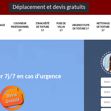
Déplacement et devis gratuits
COUVREUR
ETANCHÉITÉ
POSE DE
NETTOYAGE
AGE
URGENCE FUITE
PROFESSIONNEL
DE TOITURE
VELUX
DE TOITURE
DE TOITURE 57
57
57
57
57
r 7j/7 en cas d'urgence