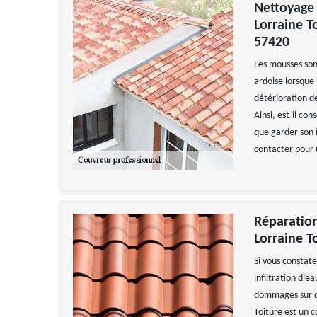
Nettoyage 
Lorraine T
57420
Les mousses son
ardoise lorsque 
détérioration de 
Ainsi, est-il c
que garder son 
contacter pour 
Réparation
Lorraine T
Si vous constate
infiltration d’e
dommages sur d’
Toiture est un c