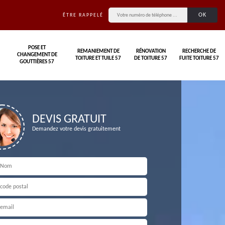
ÊTRE RAPPELÉ
POSE ET
REMANIEMENT DE
RÉNOVATION
RECHERCHE DE
CHANGEMENT DE
TOITURE ET TUILE 57
DE TOITURE 57
FUITE TOITURE 57
GOUTTIÈRES 57
DEVIS GRATUIT
Demandez votre devis gratuitement